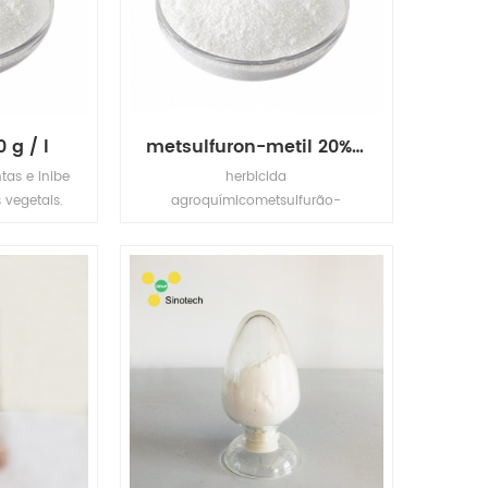
 g / l
metsulfuron-metil 20% wp, 60% wp, 20% wdg, 60% wdg
tas e inibe
herbicida
 vegetais.
agroquímicometsulfurão-
metiloatacado especificação:
Nome do Produto cas não. mf:
lugar de origem: classificação
formulação item aparência
metsulfurão-metilo 79510-48-8
c14h15n5o6s China (continente)
herbicida 20% wp, 60% wp, 20%
wdg, 60% wdg padrão pó branco
modo de ação: inibidor de
síntese de aminoácidos (als
ahas). actua inibindo a