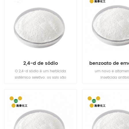
2,4-d de sódio
O 2,4-d sódio é um herbicida
um novo e altament
sistêmico seletivo. os sais são
inseticida antibi
facilmente absorvidos pelas
semissintético, que 
raízes, enquanto os ésteres são
características de s
facilmente absorvidos pela
eficiência, baixa toxic
folhagem.
resíduo e ausência de
amplamente utili
vegetais, árvores fru
algodão e outras cu
uma variedade de co