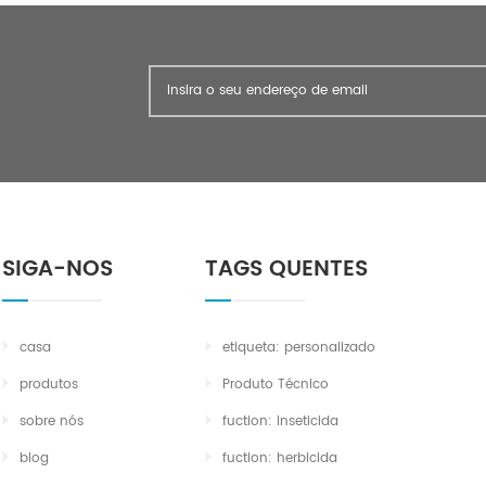
qualidade combina
preço competitivo e
comercial abrangen
esforços contínuos, a
estabeleceu relações 
de longo prazo com c
clientes ultramarin
fornecedores doméstic
produtos exportar
muitos países e regiões
o sudeste da ásia, a
SIGA-NOS
TAGS QUENTES
sul, europa, etc; Entr
empresa é apoiada 
fábricas fiéis sobre o
casa
etiqueta: personalizado
uréia, nitrato de p
glifosato, abamectina
produtos
Produto Técnico
em breve. nós sempr
sobre nós
fuction: inseticida
o princípio de "qu
primária, credite a f
blog
fuction: herbicida
Esperamos sinceram