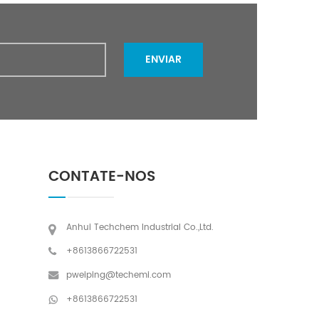
dos com
 serviço
te. por
ENVIAR
 empresa já
comerciais
entenas de
os e os
os. nossos
am para
, incluindo
mérica do
CONTATE-NOS
etanto, a
por suas
 produto da
Anhui Techchem Industrial Co.,Ltd.
otássio,
, cartap e
+8613866722531
e buscamos
pweiping@techemi.com
alidade
undação".
+8613866722531
ente para