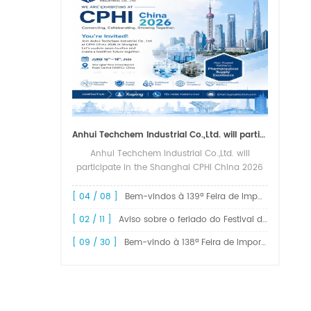
Anhui Techchem Industrial Co.,Ltd. will participate in the Shanghai CPHI China 2026 exhibition.
Anhui Techchem Industrial Co.,Ltd. will
participate in the Shanghai CPHI China 2026
exhibition. The 24th CPHI China 2026 will
grandly kick off at the Shanghai New
[ 04 / 08 ]
Bem-vindos à 139ª Feira de Importação e Exportação da China, Feira de Cantão.
International Expo Center from June 1...
[ 02 / 11 ]
Aviso sobre o feriado do Festival da Primavera de 2026!
[ 09 / 30 ]
Bem-vindo à 138ª Feira de Importação e Exportação da China