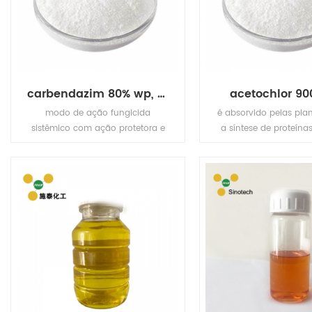
pragas.
carbendazim 80% wp, 98% tc, 40% sc, 50% wp / sc, 90% wg
acetochlor 900
modo de ação fungicida
é absorvido pelas plan
sistêmico com ação protetora e
a síntese de proteínas
curativa. absorvido pelas raízes e
tecidos verdes, com translocação
acropetalmente. age inibindo o
desenvolvimento dos tubos
germinativos, formação de
apressórios e crescimento de
micélios. usa controle ofseptoria,
fusarium, erysiphe e
pseudocercosporella em cereais,
sclerotinia, alternaria e
cylindrosporium em colza;