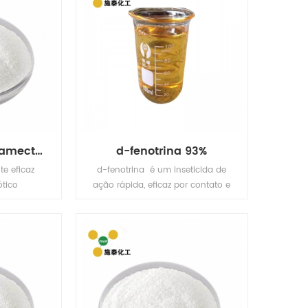
benzoato de emamectina 70% tc
d-fenotrina 93%
e eficaz
d-fenotrina é um inseticida de
ótico
ação rápida, eficaz por contato e
possui as
ação do estômago. controla a
uper alta
maioria dos lepidópteros,
idade, baixo
hemiptera (percevejos), dípteros
 poluição.
(moscas, mosquitos, e
zado em
mosquitos), baratas e piolhos.
tíferas,
lturas em
ntrole de