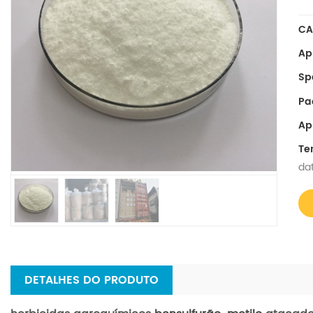
CA
Ap
Spe
Pa
Ap
Te
da
DETALHES DO PRODUTO