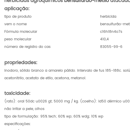
herbicidas agroquímicos
bensulfurão-metilo
atacad
aplicação:
tipo de produto
herbicida
vem o nome
bensulfurão-met
Fórmula molecular
c16h18n4o7s
peso molecular
410,4
número de registro do cas
83055-99-6
propriedades:
inodoro, sólido branco a amarelo pálido. intervalo de fus 185-188c. sol
acetonitrilo, acetato de etilo, acetona, metanol.
toxicidade:
(rato): oral 50dc u0026 gt; 5000 mg / kg. (coelho): ld50 dérmico u0
não irritar a pele, olhos
tipo de formulação: 95% tech; 60% wp; 60% wdg; 10% wp
especificações: