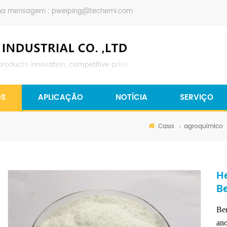
ma mensagem :
pweiping@techemi.com
OS
APLICAÇÃO
NOTÍCIA
SERVIÇO
Casa
agroquímico
H
B
Ben
ano