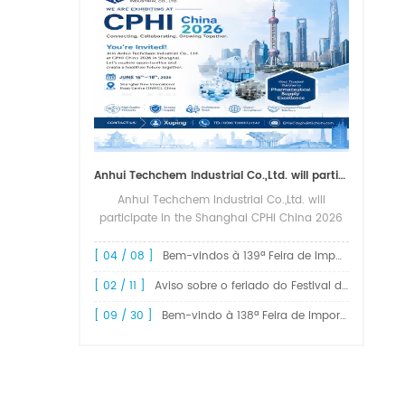
Anhui Techchem Industrial Co.,Ltd. will participate in the Shanghai CPHI China 2026 exhibition.
Anhui Techchem Industrial Co.,Ltd. will
participate in the Shanghai CPHI China 2026
exhibition. The 24th CPHI China 2026 will
grandly kick off at the Shanghai New
[ 04 / 08 ]
Bem-vindos à 139ª Feira de Importação e Exportação da China, Feira de Cantão.
International Expo Center from June 1...
[ 02 / 11 ]
Aviso sobre o feriado do Festival da Primavera de 2026!
[ 09 / 30 ]
Bem-vindo à 138ª Feira de Importação e Exportação da China