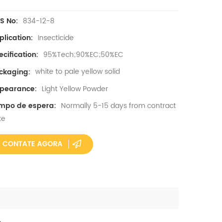
834-12-8
S No:
Insecticide
plication:
95%Tech;90%EC;50%EC
cification:
white to pale yellow solid
ckaging:
Light Yellow Powder
pearance:
Normally 5-15 days from contract
mpo de espera:
te
CONTATE AGORA