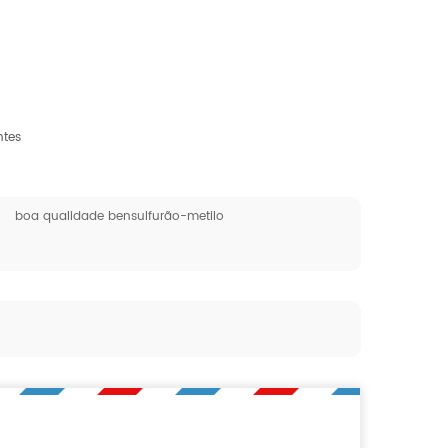
ntes
boa qualidade bensulfurão-metilo