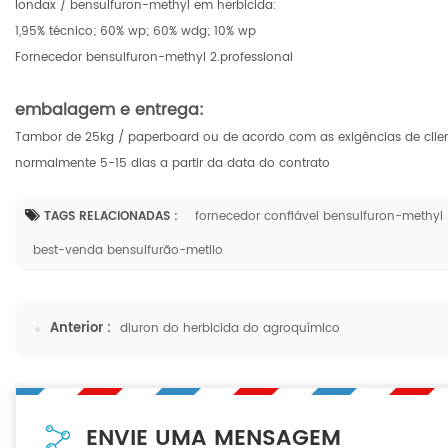
londax / bensulfuron-methyl em herbicida:
1,95% técnico; 60% wp; 60% wdg; 10% wp
Fornecedor bensulfuron-methyl 2.professional
embalagem e entrega:
Tambor de 25kg / paperboard ou de acordo com as exigências de clie
normalmente 5-15 dias a partir da data do contrato
TAGS RELACIONADAS :
fornecedor confiável bensulfuron-methyl
best-venda bensulfurão-metilo
Anterior :
diuron do herbicida do agroquímico
ENVIE UMA MENSAGEM