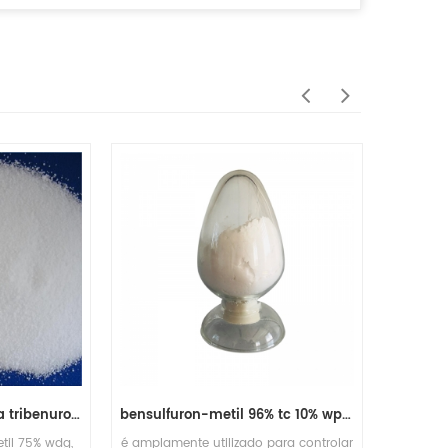
agroquímica herbicida tribenuron-metil 95% tech
bensulfuron-metil 96% tc 10% wp 30% wp 60% wg, 60df
til 75% wdg,
é amplamente utilizado para controlar
herb