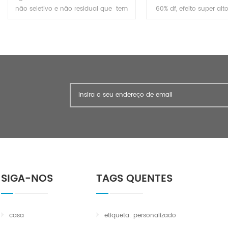
não seletivo e não residual que tem
60% df, efeito super alt
um efeito alto na matança de ervas
agroquímico (tribenuron 
daninhas perene. é amplamente
material técnico dispo
utilizado para o controle de ervas
daninhas e matar em plantas de
milho, plantas de feijão, chá e outras
árvores frutíferas, etc.
SIGA-NOS
TAGS QUENTES
casa
etiqueta: personalizado