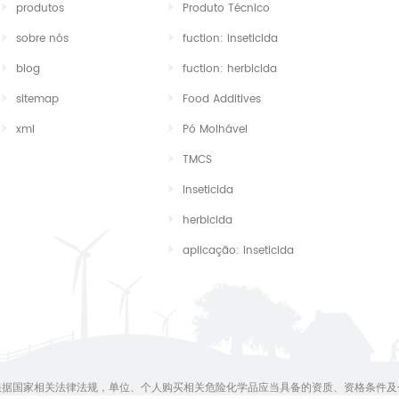
produtos
Produto Técnico
sobre nós
fuction: inseticida
blog
fuction: herbicida
sitemap
Food Additives
xml
Pó Molhável
TMCS
inseticida
herbicida
aplicação: inseticida
根据国家相关法律法规，单位、个人购买相关危险化学品应当具备的资质、资格条件及