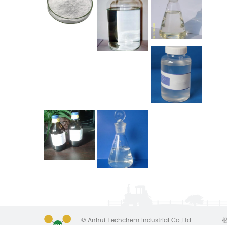
© Anhui Techchem Industrial Co.,Ltd.