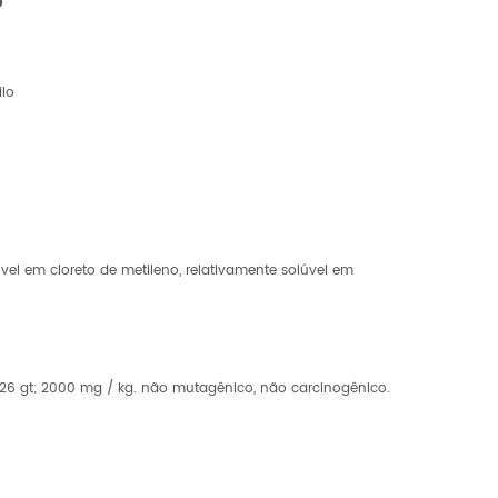
o
ilo
úvel em cloreto de metileno, relativamente solúvel em
026 gt; 2000 mg / kg. não mutagênico, não carcinogênico.