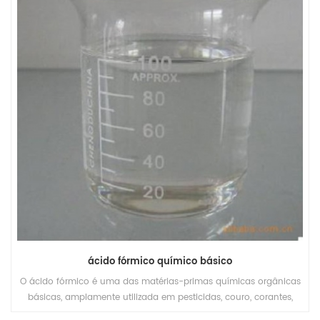
ácido fórmico químico básico
O ácido fórmico é uma das matérias-primas químicas orgânicas
básicas, amplamente utilizada em pesticidas, couro, corantes,
produtos farmacêuticos e indústrias de borracha.