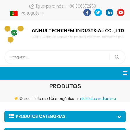
ligue para nós :
+8613866722531
envie uma mensagem :
Português
pweiping@techemi.com
PRODUTOS
Casa
intermediário orgânico
dietiltoluenodiamina
PRODUTOS CATEGORIAS