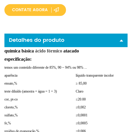
CONTATE AGORA
Detalhes do produto
química básica
ácido fórmico
atacado
especificação:
temos um conteúdo diferente de 85%, 90 ~ 94% ou 98% ...
aparência
líquido transparente incolor
ensaio,%
≥ 85,00
teste diluído (amostra + água = 1 + 3)
Claro
cor, pt-co
≤20.00
cloreto,%
≤0,002
sulfato,%
≤0,0001
fe,%
≤0,0005
resíduo de evaporação,%
≤0.006