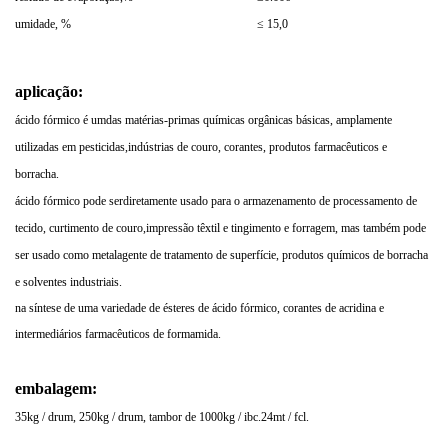
umidade, %
≤ 15,0
aplicação:
ácido fórmico é umdas matérias-primas químicas orgânicas básicas, amplamente
utilizadas em pesticidas,indústrias de couro, corantes, produtos farmacêuticos e
borracha.
ácido fórmico pode serdiretamente usado para o armazenamento de processamento de
tecido, curtimento de couro,impressão têxtil e tingimento e forragem, mas também pode
ser usado como metalagente de tratamento de superfície, produtos químicos de borracha
e solventes industriais.
na síntese de uma variedade de ésteres de ácido fórmico, corantes de acridina e
intermediários farmacêuticos de formamida.
embalagem:
35kg / drum, 250kg / drum, tambor de 1000kg / ibc.24mt / fcl.