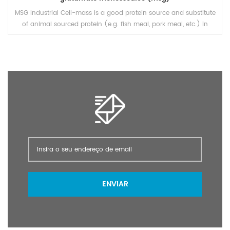
MSG Industrial Cell-mass is a good protein source and substitute
of animal sourced protein (e.g. fish meal, pork meal, etc.) in
pourtry, livestocks, and aquafeed industries.
ENVIAR