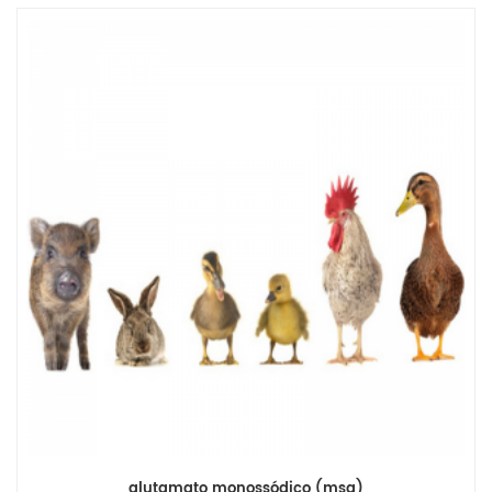
glutamato monossódico (msg)