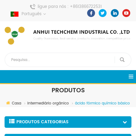
ligue para nós :
+8613866722531
envie uma mensagem :
Português
pweiping@techemi.com
PRODUTOS
Casa
intermediário orgânico
ácido fórmico químico básico
PRODUTOS CATEGORIAS