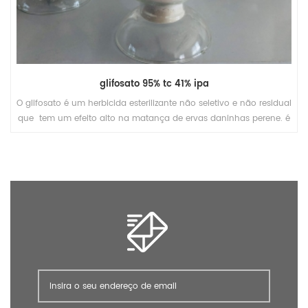
glifosato 95% tc 41% ipa
O glifosato é um herbicida esterilizante não seletivo e não residual
que tem um efeito alto na matança de ervas daninhas perene. é
amplamente utilizado para o controle de ervas daninhas e matar
em plantas de milho, plantas de feijão, chá e outras árvores
frutíferas, etc.