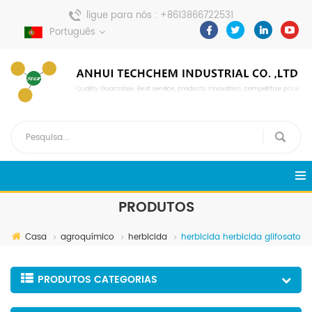
ligue para nós :
+8613866722531
envie uma mensagem :
Português
pweiping@techemi.com
PRODUTOS
Casa
agroquímico
herbicida
herbicida herbicida glifosato
PRODUTOS CATEGORIAS