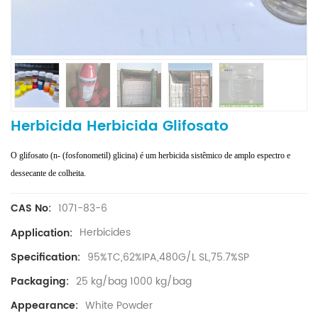
Herbicida Herbicida Glifosato
O glifosato (n- (fosfonometil) glicina) é um herbicida sistêmico de amplo espectro e
dessecante de colheita.
1071-83-6
CAS No:
Herbicides
Application:
95%TC,62%IPA,480G/L SL,75.7%SP
Specification:
25 kg/bag 1000 kg/bag
Packaging:
White Powder
Appearance: