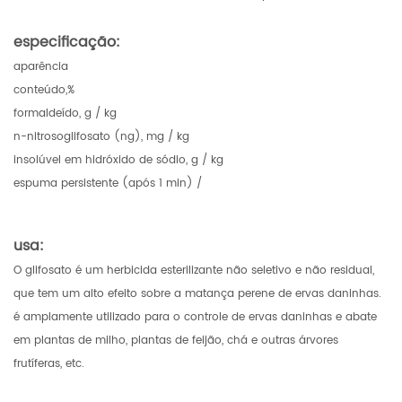
especificação:
aparência
conteúdo,%
formaldeído, g / kg
n-nitrosoglifosato (ng), mg / kg
insolúvel em hidróxido de sódio, g / kg
espuma persistente (após 1 min) /
usa:
O glifosato é um herbicida esterilizante não seletivo e não residual,
que tem um alto efeito sobre a matança perene de ervas daninhas.
é amplamente utilizado para o controle de ervas daninhas e abate
em plantas de milho, plantas de feijão, chá e outras árvores
frutíferas, etc.