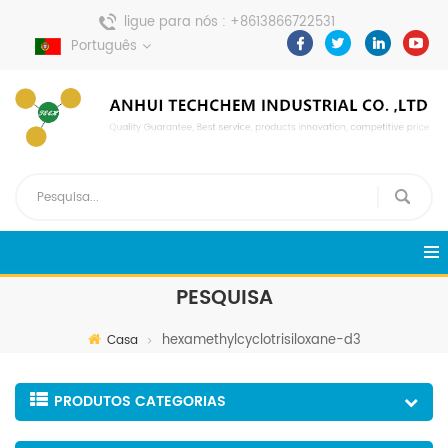
ligue para nós :
+8613866722531
envie uma mensagem :
Português
pweiping@techemi.com
PESQUISA
hexamethylcyclotrisiloxane-d3
Casa
PRODUTOS CATEGORIAS