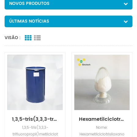
NOVOS PRODUTOS
ÚLTIMAS NOTÍCIAS
VISÃO :
1,3,5-tris(3,3,3-trifluoropropil)metilciclotrisiloxano Nº CAS: 2374-14-3 originário da China.
Hexametilciclotrisiloxano CAS NO.541-05-9
1,3,5-tris(3,3,3-
Nome:
trifluoropropil)metilciclot
Hexametilciclotrisiloxano