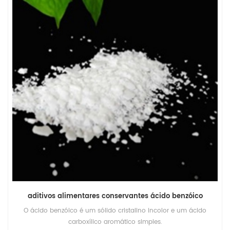
aditivos alimentares conservantes ácido benzóico
O ácido benzóico é um sólido cristalino incolor e um ácido
carboxílico aromático simples.