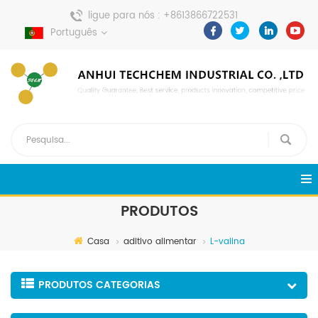
ligue para nós :
+8613866722531
envie uma mensagem :
Português
pweiping@techemi.com
PRODUTOS
Casa
aditivo alimentar
L-valina
PRODUTOS CATEGORIAS