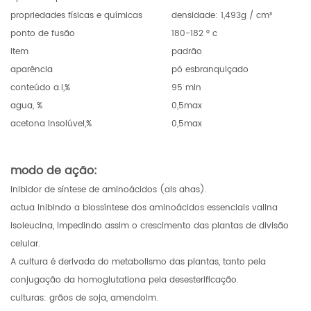
propriedades físicas e químicas
densidade: 1,493g / cm³
ponto de fusão
180-182 ° c
item
padrão
aparência
pó esbranquiçado
conteúdo a.i,%
95 min
agua, %
0,5max
acetona insolúvel,%
0,5max
modo de ação:
inibidor de síntese de aminoácidos (als ahas).
actua inibindo a biossíntese dos aminoácidos essenciais valina
isoleucina, impedindo assim o crescimento das plantas de divisão
celular.
A cultura é derivada do metabolismo das plantas, tanto pela
conjugação da homoglutationa pela desesterificação.
culturas: grãos de soja, amendoim.