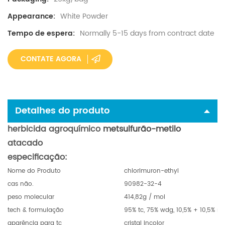
White Powder
Appearance:
Normally 5-15 days from contract date
Tempo de espera:
CONTATE AGORA
Detalhes do produto
herbicida agroquímico
metsulfurão-metilo
atacado
especificação:
Nome do Produto
chlorimuron-ethyl
cas não.
90982-32-4
peso molecular
414,82g / mol
tech & formulação
95% tc, 75% wdg, 10,5% + 10,5% m
aparência para tc
cristal incolor