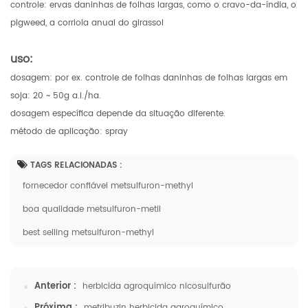
controle: ervas daninhas de folhas largas, como o cravo-da-índia, o
pigweed, a corriola anual do girassol
uso:
dosagem: por ex. controle de folhas daninhas de folhas largas em
soja: 20 ~ 50g a.i./ha.
dosagem específica depende da situação diferente.
método de aplicação: spray
TAGS RELACIONADAS :
fornecedor confiável metsulfuron-methyl
boa qualidade metsulfuron-metil
best selling metsulfuron-methyl
Anterior :
herbicida agroquímico nicosulfurão
Próxima :
metribuzin herbicida agroquímico