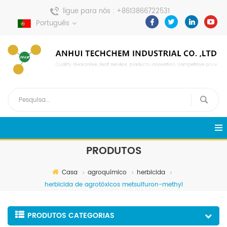
ligue para nós :
+8613866722531
envie uma mensagem :
Português
pweiping@techemi.com
PRODUTOS
Casa
agroquímico
herbicida
herbicida de agrotóxicos metsulfuron-methyl
PRODUTOS CATEGORIAS