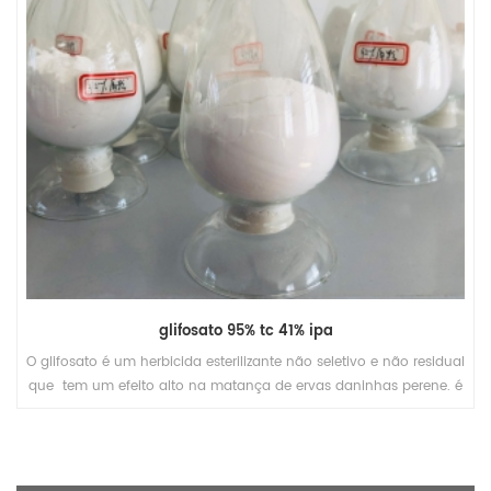
glifosato 95% tc 41% ipa
O glifosato é um herbicida esterilizante não seletivo e não residual
que tem um efeito alto na matança de ervas daninhas perene. é
amplamente utilizado para o controle de ervas daninhas e matar
em plantas de milho, plantas de feijão, chá e outras árvores
frutíferas, etc.