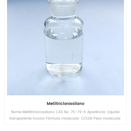
Metiltriclorossilano
Nome:Metiltriclorossilano CAS No.:75-79-6 Aparência: Líquido
transparente incolor Fórmula molecular: CCl3Si Peso molecular:
146,4536 Densidade relativa (água = 1): 1,28 Ponto de