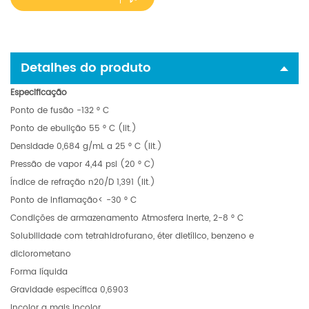
Detalhes do produto
Especificação
Ponto de fusão -132 ° C
Ponto de ebulição 55 ° C (lit.)
Densidade 0,684 g/mL a 25 ° C (lit.)
Pressão de vapor 4,44 psi (20 ° C)
Índice de refração n20/D 1,391 (lit.)
Ponto de inflamação< -30 ° C
Condições de armazenamento Atmosfera inerte, 2-8 ° C
Solubilidade com tetrahidrofurano, éter dietílico, benzeno e
diclorometano
Forma líquida
Gravidade específica 0,6903
Incolor a mais incolor