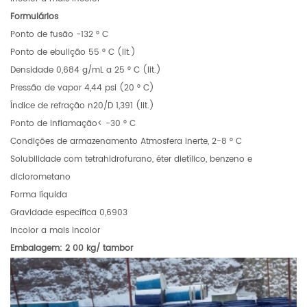
Formulários
Ponto de fusão -132 ° C
Ponto de ebulição 55 ° C (lit.)
Densidade 0,684 g/mL a 25 ° C (lit.)
Pressão de vapor 4,44 psi (20 ° C)
Índice de refração n20/D 1,391 (lit.)
Ponto de inflamação< -30 ° C
Condições de armazenamento Atmosfera inerte, 2-8 ° C
Solubilidade com tetrahidrofurano, éter dietílico, benzeno e
diclorometano
Forma líquida
Gravidade específica 0,6903
Incolor a mais incolor
Embalagem: 2
00
kg/
tambor