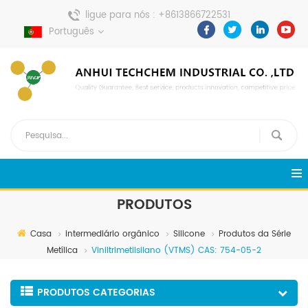
ligue para nós :
+8613866722531
envie uma mensagem :
Português
pweiping@techemi.com
PRODUTOS
Casa
intermediário orgânico
Silicone
Produtos da Série
Metílica
Viniltrimetilsilano (VTMS) CAS: 754-05-2
PRODUTOS CATEGORIAS