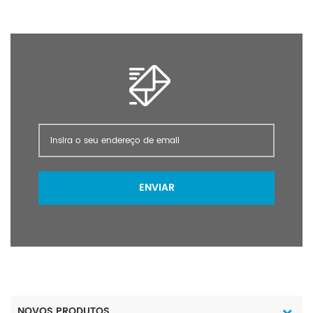
inflamação: -9 ℃ (copo fechado) Ponto de fusão: -90 ℃ Ponto
de ebulição: 66 ℃
ENVIAR
NOVOS PRODUTOS