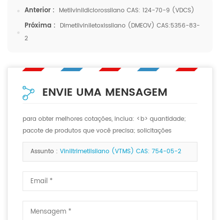
Anterior :
Metilvinildiclorossilano CAS: 124-70-9 (VDCS)
Próxima :
Dimetilviniletoxissilano (DMEOV) CAS:5356-83-
2
ENVIE UMA MENSAGEM
para obter melhores cotações, inclua: <b> quantidade;
pacote de produtos que você precisa; solicitações
especiais, se houver. <b>
Assunto :
Viniltrimetilsilano (VTMS) CAS: 754-05-2