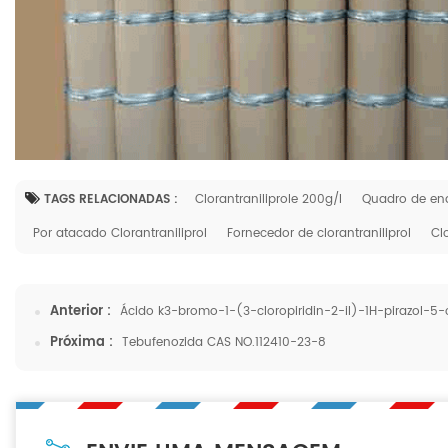
TAGS RELACIONADAS :
Clorantraniliprole 200g/l
Quadro de en
Por atacado Clorantraniliprol
Fornecedor de clorantraniliprol
Cl
Anterior :
Ácido k3-bromo-1-(3-cloropiridin-2-il)-1H-pirazol-5
Próxima :
Tebufenozida CAS NO.112410-23-8