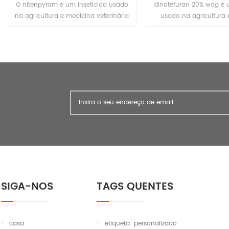
O nitenpyram é um inseticida usado
dinotefuran 20% wdg é u
na agricultura e medicina veterinária
usado na agricultura
para matar parasitas externos de
veterinária para mata
animais e animais de estimação.
externos de gado e 
estimação.
SIGA-NOS
TAGS QUENTES
casa
etiqueta: personalizado