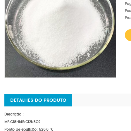
Pa
Ped
Pra
DETALHES DO PRODUTO
Descrição
:
MF:C18H14BrCl2N5O2
Ponto de ebulição: 526,6 ℃