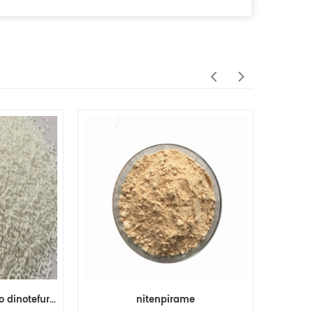
inseticida agroquímico dinotefurano 20% wdg
nitenpirame