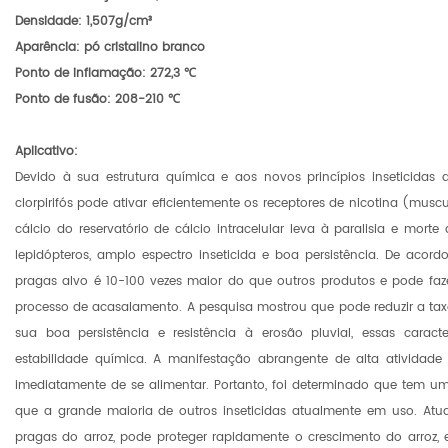
Densidade: 1,507g/cm³
Aparência: pó cristalino branco
Ponto de inflamação: 272,3 ℃
Ponto de fusão: 208-210 ℃
Aplicativo:
Devido à sua estrutura química e aos novos princípios inseticida
clorpirifós pode ativar eficientemente os receptores de nicotina (musc
cálcio do reservatório de cálcio intracelular leva à paralisia e mort
lepidópteros, amplo espectro inseticida e boa persistência. De acord
pragas alvo é 10-100 vezes maior do que outros produtos e pode fa
processo de acasalamento. A pesquisa mostrou que pode reduzir a tax
sua boa persistência e resistência à erosão pluvial, essas caracte
estabilidade química. A manifestação abrangente de alta atividade
imediatamente de se alimentar. Portanto, foi determinado que tem um 
que a grande maioria de outros inseticidas atualmente em uso. Atua
pragas do arroz, pode proteger rapidamente o crescimento do arroz, 