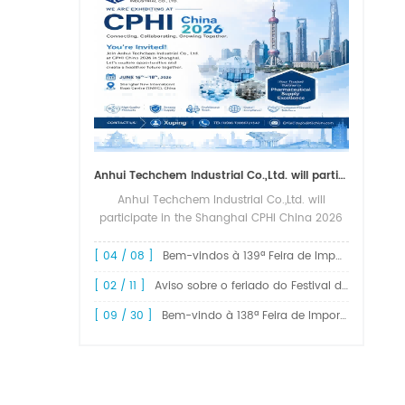
Anhui Techchem Industrial Co.,Ltd. will participate in the Shanghai CPHI China 2026 exhibition.
Anhui Techchem Industrial Co.,Ltd. will
participate in the Shanghai CPHI China 2026
exhibition. The 24th CPHI China 2026 will
grandly kick off at the Shanghai New
[ 04 / 08 ]
Bem-vindos à 139ª Feira de Importação e Exportação da China, Feira de Cantão.
International Expo Center from June 1...
[ 02 / 11 ]
Aviso sobre o feriado do Festival da Primavera de 2026!
[ 09 / 30 ]
Bem-vindo à 138ª Feira de Importação e Exportação da China