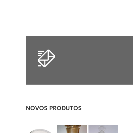
 e acaricida com contato e
cipermetrina é estável líquido
tômago. controle de fases
homogêneo ou líquido viscoso
caros, mineiros de folhas,
amarelo. sem matéria suspensa visível
besouros de colorado, etc.
e precipitação.
NOVOS PRODUTOS