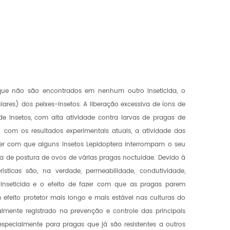
s que não são encontrados em nenhum outro inseticida, o
ulares) dos peixes-insetos. A liberação excessiva de íons de
e de insetos, com alta atividade contra larvas de pragas de
o com os resultados experimentais atuais, a atividade das
zer com que alguns insetos Lepidoptera interrompam o seu
a de postura de ovos de várias pragas noctuidae. Devido à
rísticas são, na verdade, permeabilidade, condutividade,
 inseticida e o efeito de fazer com que as pragas parem
efeito protetor mais longo e mais estável nas culturas do
lmente registrado na prevenção e controle das principais
especialmente para pragas que já são resistentes a outros