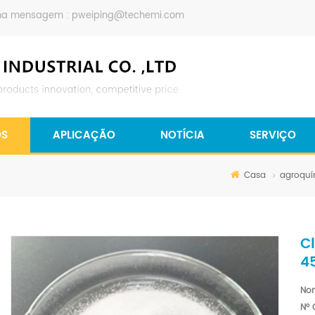
ma mensagem :
pweiping@techemi.com
OS
APLICAÇÃO
NOTÍCIA
SERVIÇO
Casa
agroquí
C
4
No
Nº 