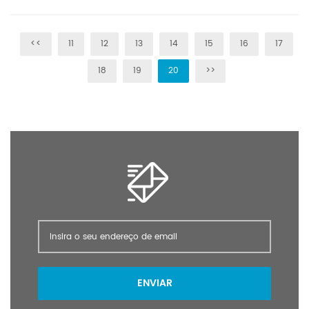
Ponto de inflamação: 267,7 ° C Pressão de
vapor:3,61E-12mmHg a 25°C Densidade:1,4
<<
11
12
13
14
15
16
17
g/cm3 Solubilidade em água:Solúvel em
água Condições de armazenamento:Manter
18
19
20
>>
em local escuro, atmosfera inerte, 2-8°C
ENVIAR