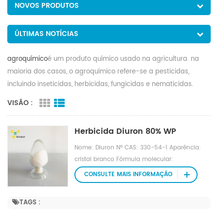
NOVOS PRODUTOS
ÚLTIMAS NOTÍCIAS
agroquímico
é um produto químico usado na agricultura. na
maioria dos casos, o agroquímico refere-se a pesticidas,
incluindo inseticidas, herbicidas, fungicidas e nematicidas.
VISÃO :
Herbicida Diuron 80% WP
Nome: Diuron Nº CAS: 330-54-1 Aparência:
cristal branco Fórmula molecular:
C9H10Cl2N2O Peso molecular: 233,0945
CONSULTE MAIS INFORMAÇÃO
Densidade: 1,369 g/cm3 Ponto de fusão: 158-
159 ℃ Ponto de ebulição: 385,2 ° C a 760
TAGS :
mmHg Ponto de inflamação: 186,7 ° C