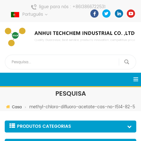
ligue para nós :
+8613866722531
envie uma mensagem :
Português
pweiping@techemi.com
PESQUISA
methyl-chloro-difluoro-acetate-cas-no-1514-82-5
Casa
PRODUTOS CATEGORIAS