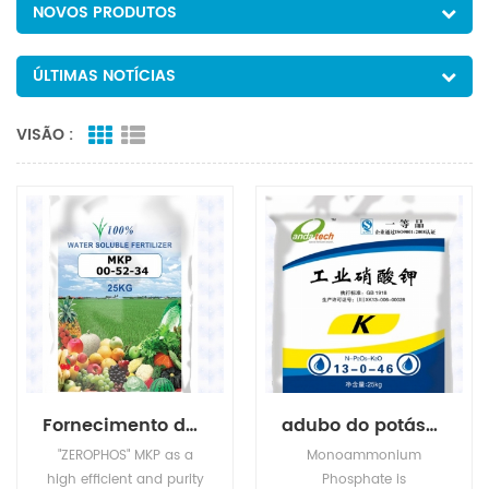
NOVOS PRODUTOS
ÚLTIMAS NOTÍCIAS
VISÃO :
Fornecimento de fábrica de fosfato monopotássico
adubo do potássio do nitrato de potássio kno3
"ZEROPHOS" MKP as a
Monoammonium
high efficient and purity
Phosphate is