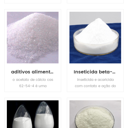
compound fertilizer, has
transparence and
high nutrition ingredient,
achromaticity square
also MKP has stable
crystal, the relative
chemical property, it is
density is 1.083(19/4oC).
odorless, tasteless, non
The molten point is
toxic, easily to dissolve in
180oC. The refractive
water and hard to get
index is 1.479. It is easily
caked.
soluble in water, tinily
soluble in ethanol, not
soluble in acetone,
acetic acid.
aditivos alimentares conservantes de acetato de cálcio
Inseticida beta-cipermetrina
o acetato de cálcio cas
inseticida e acaricida
62-54-4 é uma
com contato e ação do
partícula cristalina
estômago. controle de
branca ou um pó
fases móveis de ácaros,
cristalino, com um odor
mineiros de folhas,
de ácido ligeiramente
otários, besouros de
propiónico.
colorado, etc.