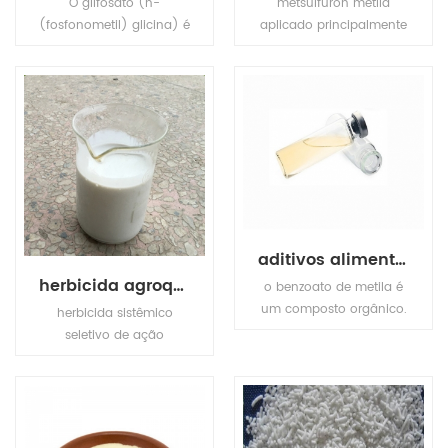
O glifosato (n-
metsulfuron metila
(fosfonometil) glicina) é
aplicado principalmente
um herbicida sistêmico
no trigo, cevada, aveia,
de amplo espectro e
etc. para controlar a
dessecante de colheita.
maioria das ervas
daninhas de folhas
largas e certas
gramíneas, por qualquer
um deles.
aditivos alimentares adoçantes ácido benzoico metil
herbicida agroquímico nicosulfurão
o benzoato de metila é
um composto orgânico.
herbicida sistêmico
é um éster com a
seletivo de ação
fórmula química
nicosulfuron, absorvido
c6h5co2ch3. é um
por a folhagem e raízes,
líquido incolor que é
com translocação
pouco solúvel em água,
rápida em xilema e
mas miscível com
floema para os tecidos