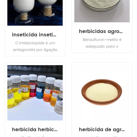
herbicidas agroquímicos bensulfuron-methyl
inseticida inseticida imidaclopride
Bensulfuron-metilo é
O imidaclopride é um
adequado para o
antagonista por ligação
controle de arroz por
a receptores nicotínicos
ano e plantas perenes
pós-sinápticos no
de folhas largas e
sistema nervoso central
ciperáceas.
do inseto.
herbicida herbicida glifosato
herbicida de agrotóxicos metsulfuron-methyl